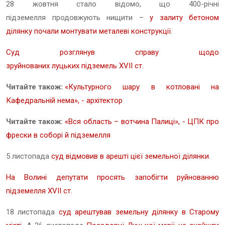
28 жовтня стало відомо, що 400-річні
підземелля продовжують нищити –
у залиту бетоном
ділянку почали монтувати металеві конструкції
.
Суд розглянув справу щодо
зруйнованих луцьких підземель XVII ст.
Читайте також:
«Культурного шару в котловані на
Кафедральній нема», - архітектор
Читайте також:
«Вся область – вотчина Палиці», - ЦПК про
фрески в соборі й підземелля
5 листопада
суд відмовив в арешті цієї земельної ділянки
.
На Волині депутати просять запобігти руйнованню
підземелля XVII ст.
18 листопада
суд арештував земельну ділянку в Старому