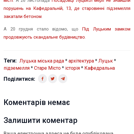
місті
. А 26 листопада
Посадовці Луцької мерії не знайшли
порушень на Кафедральній, 13, де старовинні підземелля
закатали бетоном
.
А 20 грудня стало відомо, що
Під Луцьким замком
продовжують скандальне будівництво
.
Теги:
Луцька міська рада
*
архітектура
*
Луцьк
*
підземелля
*
Старе Місто
*
історія
*
Кафедральна
Поділитися:
Коментарів немає
Залишити коментар
Ваша електронна адреса не буде опублікована.