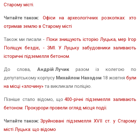
Старому місті
.
Читайте також:
Офіси на археологічних розкопках: хто
отримав землю в Старому місті
Також ми писали -
Поки знищують історію Луцька, мер Ігор
Поліщук бездіє, - ЗМІ
.
У Луцьку забудовники заливають
історичні підземелля бетоном
.
До слова,
Андрій Лучик
разом із колегою по
депутатському корпусу
Михайлом Находом
18 жовтня
були
на місці «злочину»
та викликали поліцію.
Пізніше стало відомо, що
400-річні підземелля заливають
бетоном
.
Прокурори провели огляд місця події
.
Читайте також:
Зруйновані підземелля XVII ст. у Старому
місті Луцька: що відомо