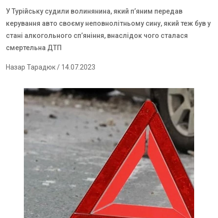
У Турійську судили волинянина, який п’яним передав
керування авто своєму неповнолітньому сину, який теж був у
стані алкогольного сп’яніння, внаслідок чого сталася
смертельна ДТП
Назар Тарадюк
/ 14.07.2023