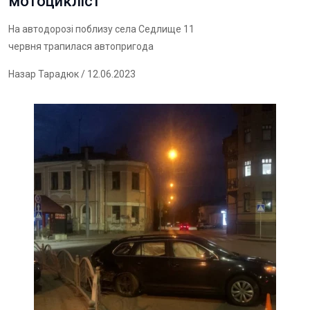
мотоцикліст
На автодорозі поблизу села Седлище 11
червня трапилася автопригода
Назар Тарадюк
/ 12.06.2023