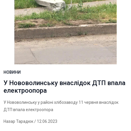
НОВИНИ
У Нововолинську внаслідок ДТП впала
електроопора
У Нововолинську у районі хлібозаводу 11 червня внаслідок
ДТП впала електроопора
Назар Тарадюк
/ 12.06.2023