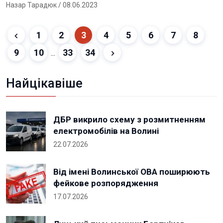
Назар Тарадюк
/ 08.06.2023
1
2
3
4
5
6
7
8
9
10
33
34
...
Найцікавіше
ДБР викрило схему з розмитненням
електромобілів на Волині
22.07.2026
Від імені Волинської ОВА поширюють
фейкове розпорядження
17.07.2026