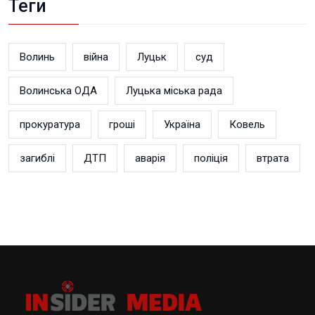
Теги
Волинь
війна
Луцьк
суд
Волинська ОДА
Луцька міська рада
прокуратура
гроші
Україна
Ковель
загиблі
ДТП
аварія
поліція
втрата