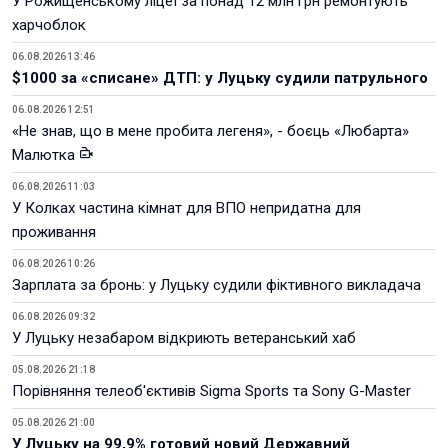
У Рожищенському ліцеї за понад 12 млн грн ремонтують
харчоблок
06.08.2026 13:46
$1000 за «списане» ДТП: у Луцьку судили патрульного
06.08.2026 12:51
«Не знав, що в мене пробита легеня», - боєць «Любарта»
Малютка
06.08.2026 11:03
У Колках частина кімнат для ВПО непридатна для
проживання
06.08.2026 10:26
Зарплата за бронь: у Луцьку судили фіктивного викладача
06.08.2026 09:32
У Луцьку незабаром відкриють ветеранський хаб
05.08.2026 21:18
Порівняння телеоб'єктивів Sigma Sports та Sony G-Master
05.08.2026 21:00
У Луцьку на 99,9% готовий новий Державний