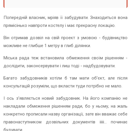
Попередній власник, мріяв її забудувати. Знаходиться вона
прямісінько навпроти костелу і має прекрасну локацію.
Він отримав дозвіл на свій проект з умовою - будівництво
можливе не глибше 1 метру в глиб ділянки.
Міська рада теж встановила обмеження своїм рішенням -
дослідити, законсервувати і лиш тоді - надбудовувати.
Багато забудовників хотіли б там мати обʼєкт, але після
консультацій розуміли, що вкласти туди потрібно не мало.
І ось зʼявляється новий забудовник. На його компанію не
накладали обмеження рішенням ради, бо у ньому, на жаль
конкретно прописали назву організації, зате він вважає себе
правонаступником дозвільних документів ііііі… починає
будувати.