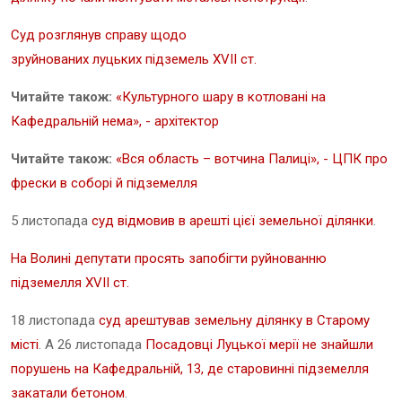
Суд розглянув справу щодо
зруйнованих луцьких підземель XVII ст.
Читайте також:
«Культурного шару в котловані на
Кафедральній нема», - архітектор
Читайте також:
«Вся область – вотчина Палиці», - ЦПК про
фрески в соборі й підземелля
5 листопада
суд відмовив в арешті цієї земельної ділянки
.
На Волині депутати просять запобігти руйнованню
підземелля XVII ст.
18 листопада
суд арештував земельну ділянку в Старому
місті
. А 26 листопада
Посадовці Луцької мерії не знайшли
порушень на Кафедральній, 13, де старовинні підземелля
закатали бетоном
.