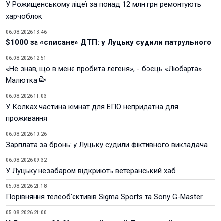
У Рожищенському ліцеї за понад 12 млн грн ремонтують
харчоблок
06.08.2026 13:46
$1000 за «списане» ДТП: у Луцьку судили патрульного
06.08.2026 12:51
«Не знав, що в мене пробита легеня», - боєць «Любарта»
Малютка
06.08.2026 11:03
У Колках частина кімнат для ВПО непридатна для
проживання
06.08.2026 10:26
Зарплата за бронь: у Луцьку судили фіктивного викладача
06.08.2026 09:32
У Луцьку незабаром відкриють ветеранський хаб
05.08.2026 21:18
Порівняння телеоб'єктивів Sigma Sports та Sony G-Master
05.08.2026 21:00