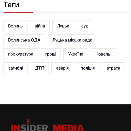
Теги
Волинь
війна
Луцьк
суд
Волинська ОДА
Луцька міська рада
прокуратура
гроші
Україна
Ковель
загиблі
ДТП
аварія
поліція
втрата