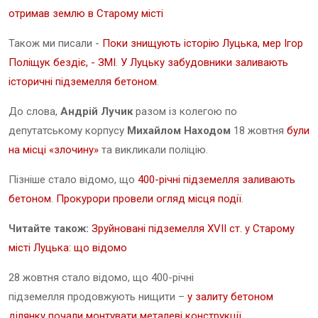
отримав землю в Старому місті
Також ми писали -
Поки знищують історію Луцька, мер Ігор
Поліщук бездіє, - ЗМІ
.
У Луцьку забудовники заливають
історичні підземелля бетоном
.
До слова,
Андрій Лучик
разом із колегою по
депутатському корпусу
Михайлом Находом
18 жовтня
були
на місці «злочину»
та викликали поліцію.
Пізніше стало відомо, що
400-річні підземелля заливають
бетоном
.
Прокурори провели огляд місця події
.
Читайте також:
Зруйновані підземелля XVII ст. у Старому
місті Луцька: що відомо
28 жовтня стало відомо, що 400-річні
підземелля продовжують нищити –
у залиту бетоном
ділянку почали монтувати металеві конструкції
.